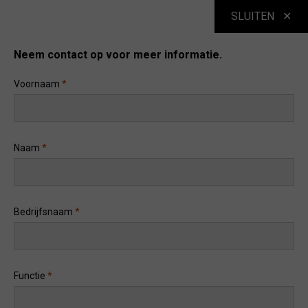
SLUITEN
VOLG ONS
Neem contact op voor meer informatie.
Voornaam
*
Naam
*
© 2023 SGS Société Générale de Surveillance SA
Bedrijfsnaam
*
Accreditaties en Aanwijzingen
Algemene Voorwaarden
Functie
*
Toegangsvoorwaarden