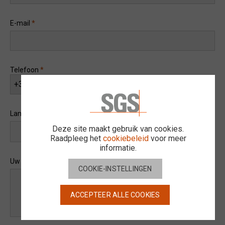
Privacy
E-mail
*
Cookies
Vestigingen
Sitemap
Telefoon
*
+32
Land
*
Deze site maakt gebruik van cookies.
Raadpleeg het
cookiebeleid
voor meer
informatie.
Uw vraag
COOKIE-INSTELLINGEN
ACCEPTEER ALLE COOKIES