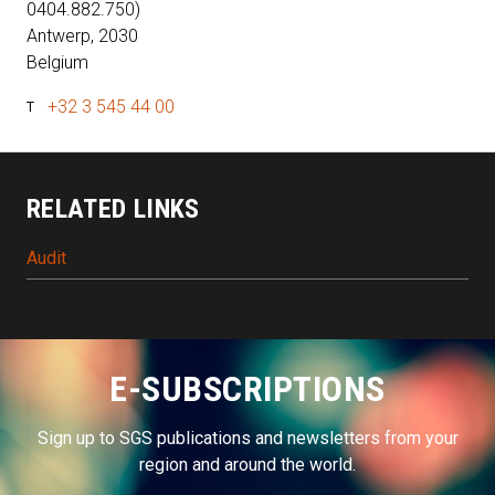
0404.882.750)
Antwerp
,
2030
Belgium
+32 3 545 44 00
T
RELATED LINKS
Audit
E-SUBSCRIPTIONS
Sign up to SGS publications and newsletters from your
region and around the world.